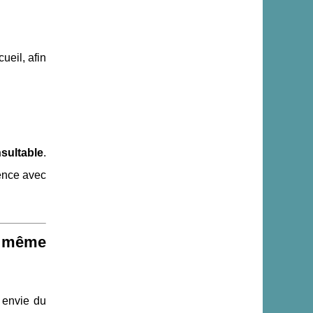
ueil, afin
sultable
.
rence avec
n même
 envie du