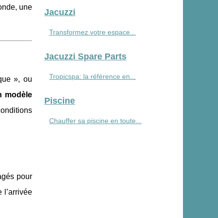
fonde, une
Jacuzzi
Transformez votre espace...
Jacuzzi Spare Parts
Tropicspa: la référence en...
que », ou
n modèle
Piscine
onditions
Chauffer sa piscine en toute...
agés pour
 l’arrivée