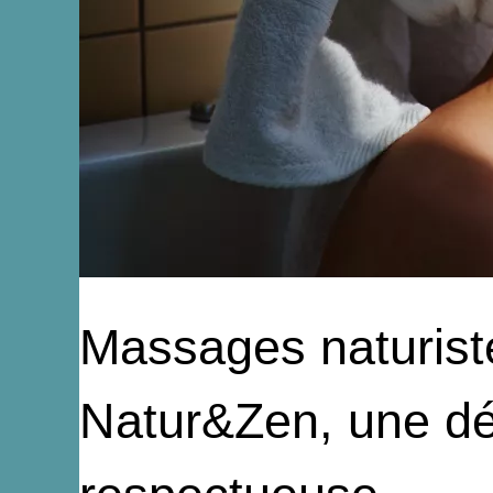
Massages naturiste
Natur&Zen, une dé