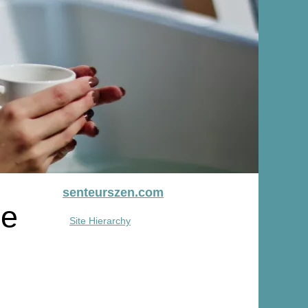
senteurszen.com
ce
Site Hierarchy