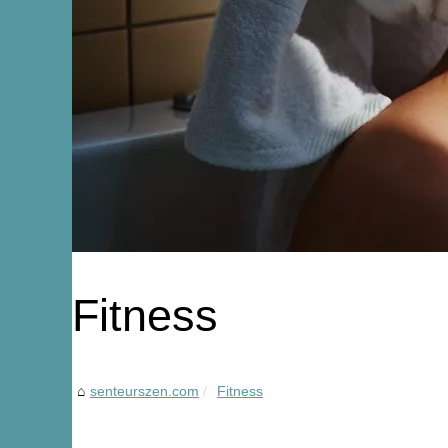
Fitness
senteurszen.com
Fitness