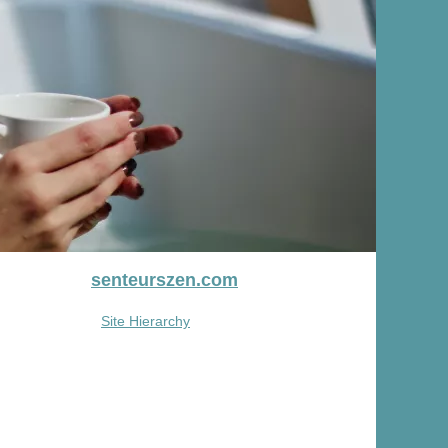
senteurszen.com
Site Hierarchy